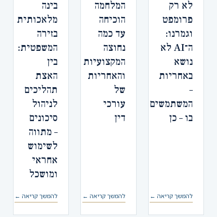
לא רק
המלחמה
בינה
פרומפט
הוכיחה
מלאכותית
וגמרנו:
עד כמה
בזירה
ה־AI לא
נחוצה
המשפטית:
נושא
המקצועיות
בין
באחריות
והאחריות
האצת
–
של
תהליכים
המשתמשים
עורכי
לניהול
בו – כן
דין
סיכונים
– מתווה
לשימוש
אחראי
ומושכל
להמשך קריאה ←
להמשך קריאה ←
להמשך קריאה ←