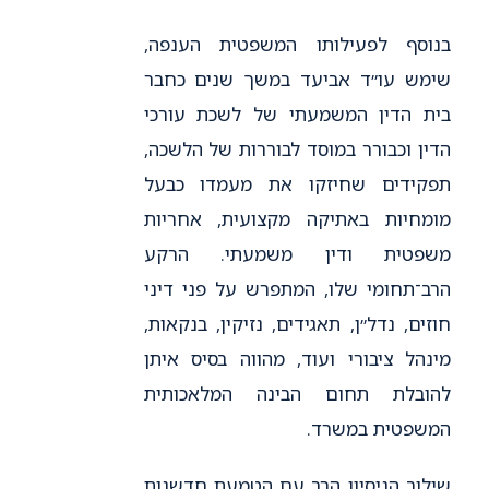
בנוסף לפעילותו המשפטית הענפה,
שימש עו״ד אביעד במשך שנים כחבר
בית הדין המשמעתי של לשכת עורכי
הדין וכבורר במוסד לבוררות של הלשכה,
תפקידים שחיזקו את מעמדו כבעל
מומחיות באתיקה מקצועית, אחריות
משפטית ודין משמעתי. הרקע
הרב־תחומי שלו, המתפרש על פני דיני
חוזים, נדל״ן, תאגידים, נזיקין, בנקאות,
מינהל ציבורי ועוד, מהווה בסיס איתן
להובלת תחום הבינה המלאכותית
המשפטית במשרד.
שילוב הניסיון הרב עם הטמעת חדשנות