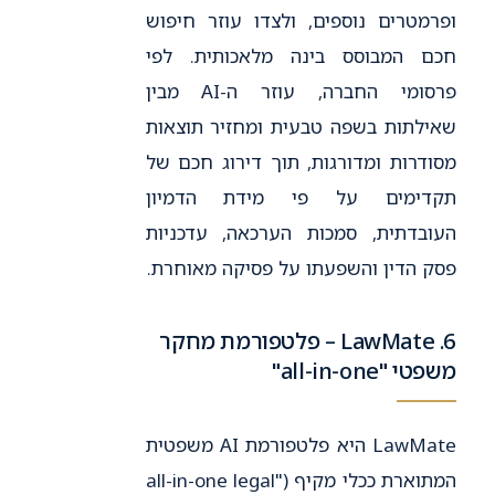
ופרמטרים נוספים, ולצדו עוזר חיפוש
חכם המבוסס בינה מלאכותית. לפי
פרסומי החברה, עוזר ה-AI מבין
שאילתות בשפה טבעית ומחזיר תוצאות
מסודרות ומדורגות, תוך דירוג חכם של
תקדימים על פי מידת הדמיון
העובדתית, סמכות הערכאה, עדכניות
פסק הדין והשפעתו על פסיקה מאוחרת.
6. LawMate – פלטפורמת מחקר
משפטי "all-in-one"
LawMate היא פלטפורמת AI משפטית
המתוארת ככלי מקיף ("all-in-one legal