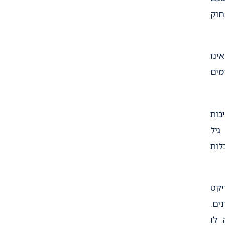
חוק
ינו
מים
יבות
גיל
לות
יקט
ים.
 לו