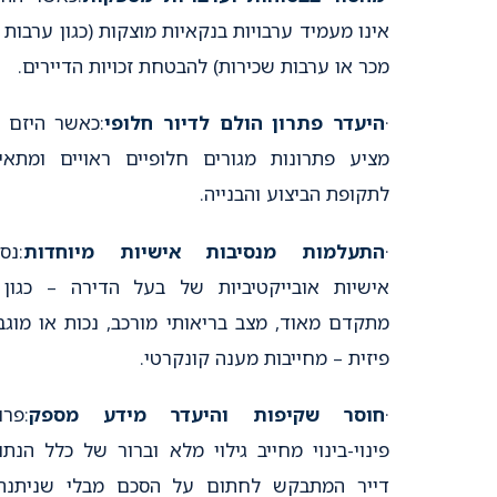
אינו מעמיד ערבויות בנקאיות מוצקות (כגון ערבות 
מכר או ערבות שכירות) להבטחת זכויות הדיירים.
·
היעדר פתרון הולם לדיור חלופי
:כאשר היזם א
מציע פתרונות מגורים חלופיים ראויים ומתאי
לתקופת הביצוע והבנייה.
·
התעלמות מנסיבות אישיות מיוחדות
:נס
אישיות אובייקטיביות של בעל הדירה – כגון 
מתקדם מאוד, מצב בריאותי מורכב, נכות או מוגב
פיזית – מחייבות מענה קונקרטי.
·
חוסר שקיפות והיעדר מידע מספק
:פרו
פינוי-בינוי מחייב גילוי מלא וברור של כלל הנתונ
דייר המתבקש לחתום על הסכם מבלי שניתנה