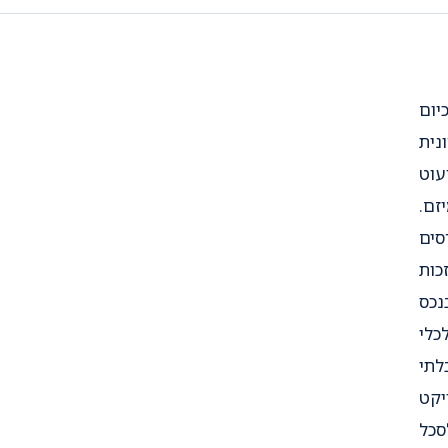
יום
נית
עוט
ם.
סים
כות
נכס
כלי
לתי
יקט
סכל