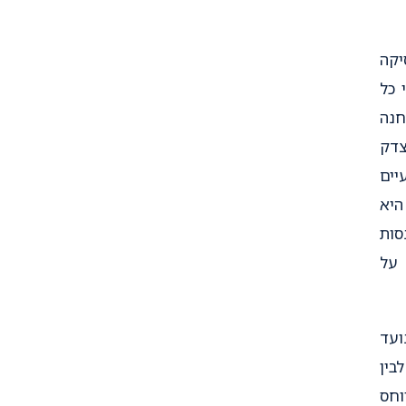
יקה
 כל
חנה
צדק
יים
היא
סות
 על
ועד
בין
וחס