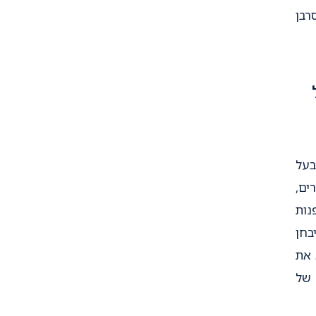
רבן
בעל
ים,
נות
בחן
 את
 של