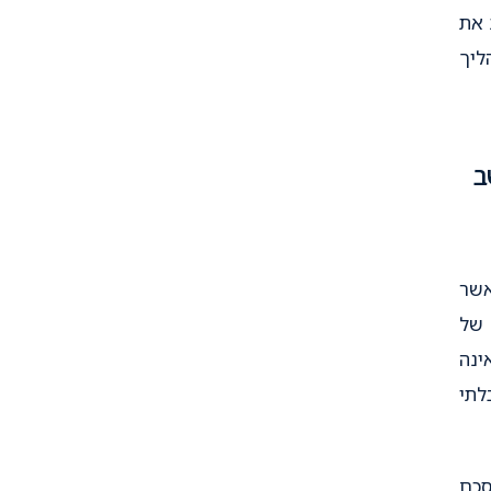
 את
ליך
ב
שר
 של
ינה
לתי
סכם