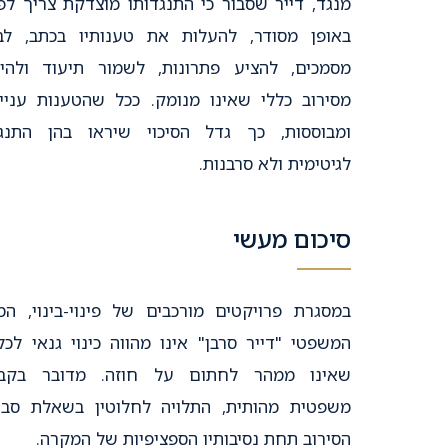
מנגד, דייר שסבור כי התנגדותו מוצדקת צריך לפ
באופן מסודר, להעלות את טענותיו בכתב, ל
מסמכים, להציע פתרונות, לשמור תיעוד ולהי
מסירוב כללי שאינו מנומק. ככל שהטענות עניינ
ומבוססות, כך גדל הסיכוי שיראו בהן התנג
לגיטימית ולא סרבנות.
סיכום מעשי
במסגרת פרויקטים מורכבים של פינוי-בינוי, המ
המשפטי "דייר סרבן" אינו מהווה כינוי גנאי לכל
שאינו ממהר לחתום על חוזה. מדובר בקבי
משפטית מהותית, התלויה לחלוטין בשאלת סבי
הסירוב תחת נסיבותיו הספציפיות של המקרה.