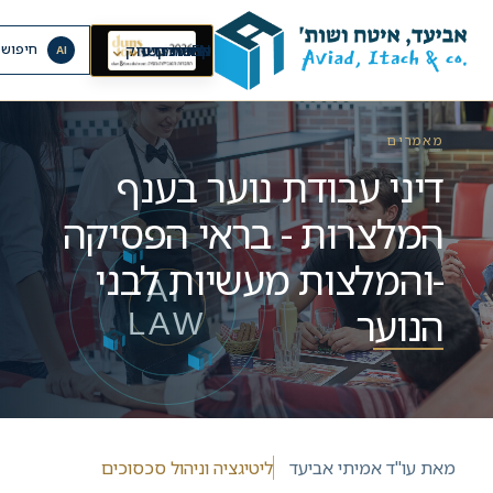
⌄
⌄
⌄
EN
ראשי
אודות
קריירה
מרכז מידע
יצירת קשר
תחומי עיסוק
חיפוש 
AI
מאמרים
דיני עבודת נוער בענף
המלצרות - בראי הפסיקה
-והמלצות מעשיות לבני
הנוער
מאת
עו"ד אמיתי אביעד
ליטיגציה וניהול סכסוכים