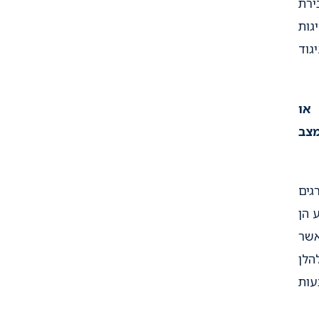
ירת
גות
גוד
או
מצב
גים
 הן
אשר
הלן
ות