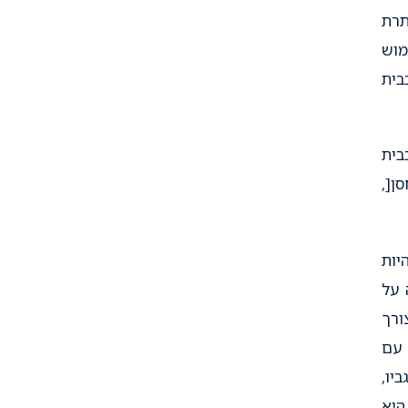
תרת
מוש
בית
בית
ן[,
יות
 על
ורך
 עם
יו,
היא