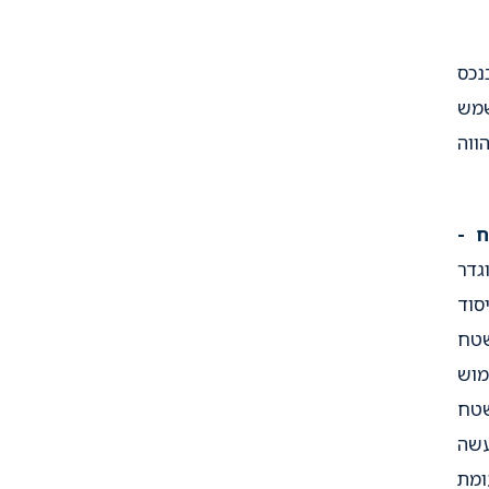
כס
שמש
ווה
ח -
גדר
סוד
טח
מוש
שטח
עשה
ומת