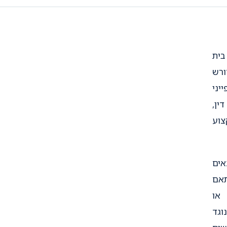
בית
ורש
יני
ין,
צוע
אים
תאם
 או
וגד