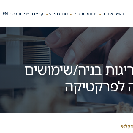
⌄
⌄
⌄
ראשי
אודות
תחומי עיסוק
מרכז מידע
קריירה
יצירת קשר
EN
יגות בניה/שימושים
ה לפרקטיקה
חקלאי