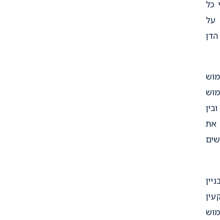
 כל
על
הדן
מוש
מוש
בין
את
שים
יין
עין
מוש