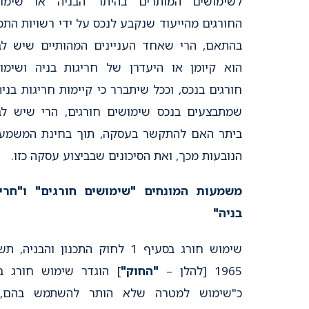
לשימושים המותרים בהיתר הבניה או שימוש
החורגים מהייעוד שנקבע לנכס על ידי רשויות התכנו
בהתאם, הרי שאחד העניינים המהותיים שיש לב
הוא קיומן או היעדרן של חריגות בניה ושימו
חורגים בנכס, וככל שיתברר כי קיימות חריגות בניה
שמתבצעים בנכס שימושים חורגים, הרי שיש לב
ביתר האם להתקשר בעסקה, תוך בחינת המשמעו
הנובעות מכך, ואת הסיכונים שבביצוע עסקה כזו.
משמעות המונחים "שימושים חורגים" ו"חרי
בניה"
שימוש חורג בסעיף 1 לחוק התכנון והבניה, 
1965 [להלן –
"החוק"
] הוגדר שימוש חורג ב
כ"שימוש למטרה שלא הותר להשתמש בהם, 