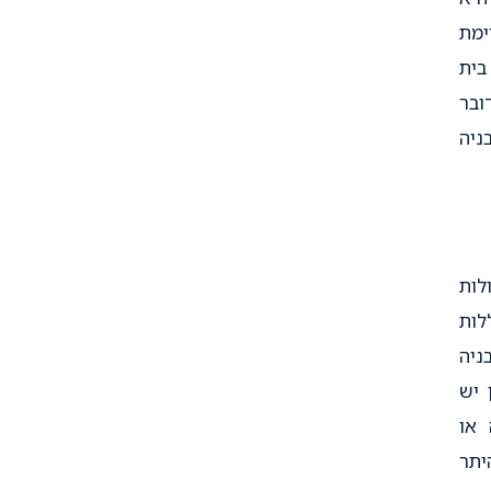
ימת
בית
ובר
ניה
לות
לות
ניה
 יש
 או
יתר