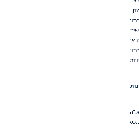
ים
ן].
חון
שים
 או
חון
יות
גות
תשכ"ה
נכס
הן