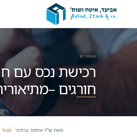
מאמרים
רכישת נכס עם חר
חורגים –מתיאורי
מאת
עו"ד איתמר ברודנר
מגזר 