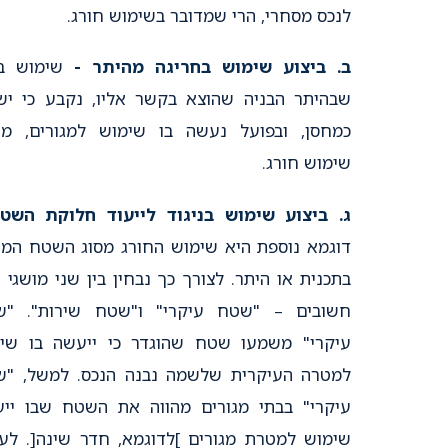
לנכס מסחרי, הרי שמדובר בשימוש חורג.
ב. ביצוע שימוש בחריגה מהיתר -
שימוש בנ
שבהיתר הבניה שהוצא בקשר אליו, נקבע כי י
כמחסן, ובפועל נעשה בו שימוש למגורים, מה
שימוש חורג.
ג. ביצוע שימוש בניגוד לייעוד חלוקת השט
דוגמא נוספת היא שימוש החורג מסוג השטח המו
בתכנית או היתר. לצורך כך נבחין בין שני מושגי י
חשובים – "שטח עיקרי" ו"שטח שירות". "ש
עיקרי" משמעו שטח שהוגדר כי ייעשה בו שי
למטרה העיקרית שלשמה נבנה הנכס. למשל, "
עיקרי" בבתי מגורים מהווה את השטח שבו יי
שימוש למטרת מגורים ]לדוגמא, חדר שינה[. לע