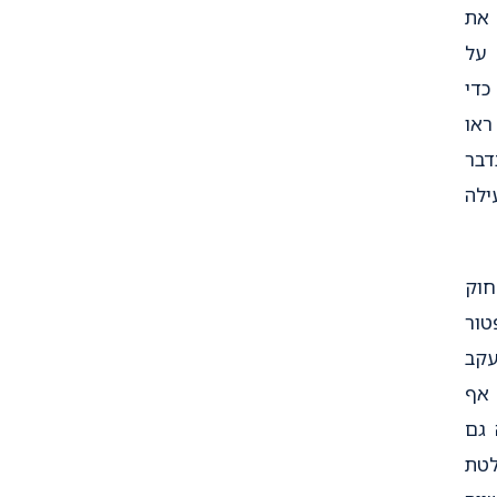
 את
 על
כדי
ראו
דבר
ילה
זכיר גם את סעיף 15 לחוק
מעניק פטור
עקב
 אף
 גם
לטת