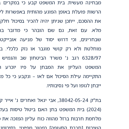
מבחינה מעשית. בית המשפט קבע כי במקרים 
הרשות פועלת באופן הפוגע מהותית באפשרות לק
את ההסכם, ייתכן שניתן יהיה להכיר בסיכול חלקי
מלא. עם זאת, גם שם הובהר כי מדובר בחר
שבחריגים, וכי דרוש יסוד של מניעה אובייקטי
מוחלטת ולא רק קושי מוגבר או נזק כלכלי. ב
6328/97 רגב נ' משרד הביטחון שב והגמיש 
המשפט העליון את המבחן על פיו יוכרע ה
התקיימה עילת הסיכול אם לאו – ונקבע כי כל מ
ייבחן לגופו ועל פי נסיבותיו.
בת"ק 38042-05-24, אבי יגאל ואחרים נ' אייר
(2024) בית המשפט בחן האם ביטול טיסות בעק
מלחמת חרבות ברזל מהווה כוח עליון המזכה את 
השירות [חברת התעופה] בפטור מפיצוי. בסיכומו