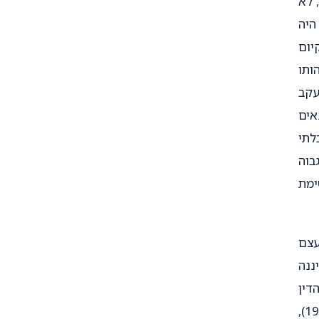
 לא
היה
יום
ותו
עקב
ים
לתי
בוה
ימת
צם
ננה
דין
ע"א 715/78 כץ נ' נצחוני, פ"ד לג(3) 639 (1979),