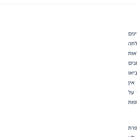
גים
לתה
אות
בים
יאו
אין
 על
ם(תרופות
 הפרת