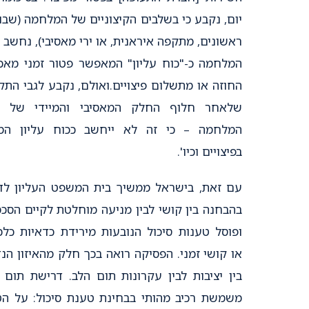
יום, נקבע כי בשלבים הקיצוניים של המלחמה (שבו
ראשונים, מתקפה איראנית, או ירי מאסיבי), נחשב 
המלחמה כ-"כוח עליון" המאפשר פטור זמני מאכ
החוזה או מתשלום פיצויים.ואולם, נקבע לגבי התק
שלאחר חלוף החלק המאסיבי והמיידי של מ
המלחמה – כי זה לא ייחשב ככוח עליון המ
בפיצויים וכיו'.
עם זאת, בישראל ממשיך בית המשפט העליון לד
בהבחנה בין קושי לבין מניעה מוחלטת לקיים הסכמ
ופוסל טענות סיכול הנובעות מירידת כדאיות כלכ
או קושי זמני. הפסיקה רואה בכך חלק מהאיזון הנ
בין יציבות לבין עקרונות תום הלב. דרישת תום 
משמשת רכיב מהותי בבחינת טענת סיכול: על הט