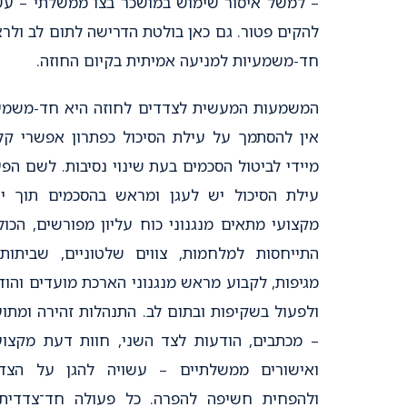
– למשל איסור שימוש במושכר בצו ממשלתי – עש
להקים פטור. גם כאן בולטת הדרישה לתום לב ולרא
חד-משמעיות למניעה אמיתית בקיום החוזה.
המשמעות המעשית לצדדים לחוזה היא חד-משמע
אין להסתמך על עילת הסיכול כפתרון אפשרי קל
מיידי לביטול הסכמים בעת שינוי נסיבות. לשם הפ
עילת הסיכול יש לעגן ומראש בהסכמים תוך יי
מקצועי מתאים מנגנוני כוח עליון מפורשים, הכול
התייחסות למלחמות, צווים שלטוניים, שביתות
מגיפות, לקבוע מראש מנגנוני הארכת מועדים והוד
ולפעול בשקיפות ובתום לב. התנהלות זהירה ומתו
– מכתבים, הודעות לצד השני, חוות דעת מקצוע
ואישורים ממשלתיים – עשויה להגן על הצד
ולהפחית חשיפה להפרה. כל פעולה חד־צדדית