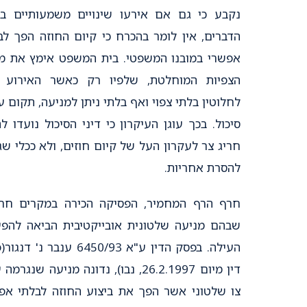
נקבע כי גם אם אירעו שינויים משמעותיים ב
הדברים, אין לומר בהכרח כי קיום החוזה הפך לב
אפשרי במובנו המשפטי. בית המשפט אימץ את מ
הצפיות המוחלטת, שלפיו רק כאשר האירוע 
לחלוטין בלתי צפוי ואף בלתי ניתן למניעה, תקום ע
סיכול. בכך עוגן העיקרון כי דיני הסיכול נועדו לה
חריג צר לעקרון העל של קיום חוזים, ולא ככלי שג
להסרת אחריות.
חרף הרף המחמיר, הפסיקה הכירה במקרים חרי
שבהם מניעה שלטונית אובייקטיבית הביאה להפ
העילה. בפסק הדין ע"א 6450/93 ענבר נ' 
דין מיום 26.2.1997, נבו), נדונה מניעה שנגרמ
צו שלטוני אשר הפך את ביצוע החוזה לבלתי אפ