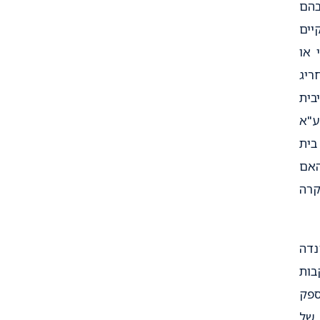
בהם
יים
 או
יג
בית
ע"א
בית
אם
קרה
 קנדה
בות
ספק
 של