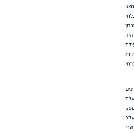
מצב
לתי
בחן
היה
ילת
וות
רתי
גים
עלת
דנגור(פסק
ה עקב
שרי