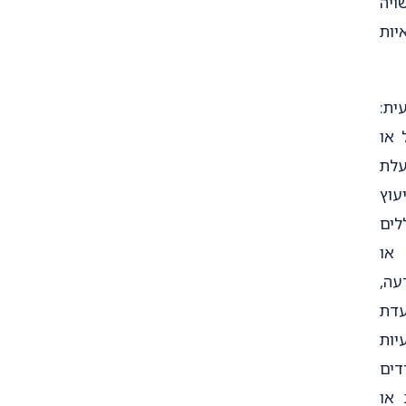
ויה
יות
ית:
 או
עלת
עוץ
לים
 או
עה,
עדת
יות
דים
 או