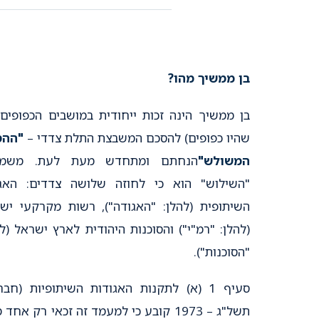
בן ממשיך מהו?
בן ממשיך הינה זכות ייחודית במושבים הכפופים 
שהיו כפופים) להסכם המשבצת התלת צדדי –
"
ההס
המשולש"
הנחתם ומתחדש מעת לעת. משמע
"השילוש" הוא כי לחוזה שלושה צדדים: האג
השיתופית (להלן: "האגודה"), רשות מקרקעי יש
(להלן: "רמ"י") והסוכנות היהודית לארץ ישראל (לה
"הסוכנות").
סעיף 1 (א) לתקנות האגודות השיתופיות (חברו
תשל"ג – 1973 קובע כי למעמד זה זכאי רק אחד 