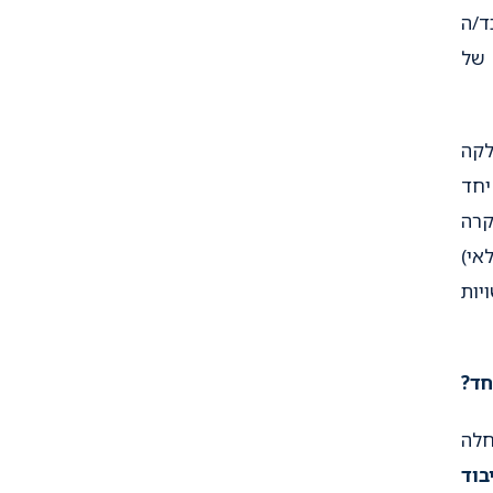
ד/ה
 של
לקה
יחד
קרה
אי)
יות
חד?
חלה
בוד