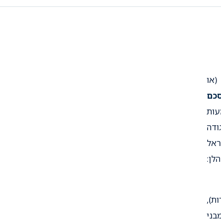
(או
כם
ות
ודה
ראל
לן:
ת),
מבני