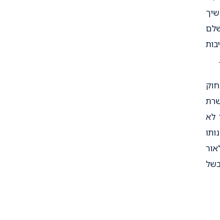
שיך
שלם
בות
הושלם הרי שבהתאם לסעיף 5 לחוק
רת
 לא
ותו
אור
בשל