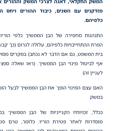
המשק החקלאי, דאגה לצרכי המשק וההורים 
מזדקנים עם השנים, כיבוד ההורים ויחס ה
כלפיהם.
התנהגות מחפירה של הבן הממשיך כלפי הוריו,
הפרת ההתחייבויות כלפיהם, עלולה לגרום (כך קבע
בית המשפט, גם אם הדבר לא נכתב) במקרים מסוי
אף לביטול מינוי הבן הממשיך. (ראו שאלה ספצי
לעניין זה)
האם עצם המינוי הופך את הבן הממשיך לבעל הזכו
במשק
ככלל, זכויותיו הקנייניות של הבן הממשיך ב
מוסדרות לאחר פטירת הוריו. כלומר, טרם פט
ההורים הזכויות המוענקות לבן הממשיך הינן זכו