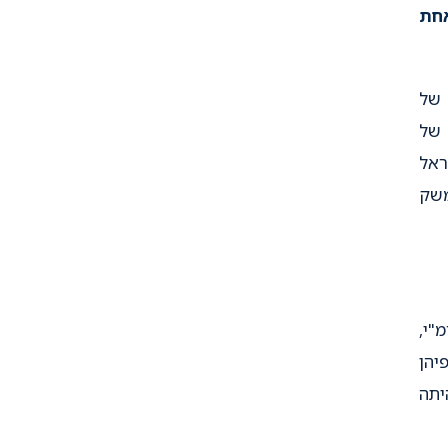
חת
של
 של
אל
שק
"י,
יהן
יתה