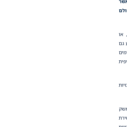
אשר
ולם
 או
 גם
מים
פית
יות
משק
ירת
יות