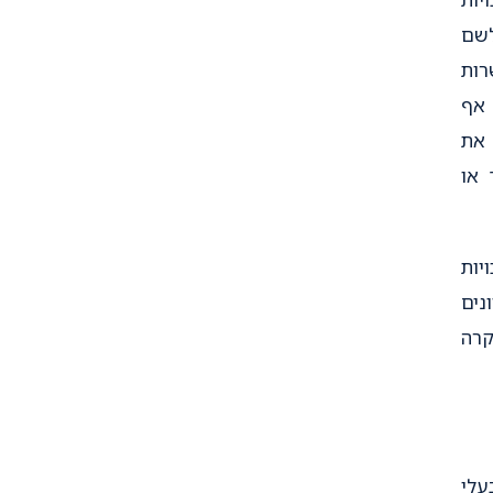
לשם
רות
אף
 את
 או
יות
נים
קרה
עלי