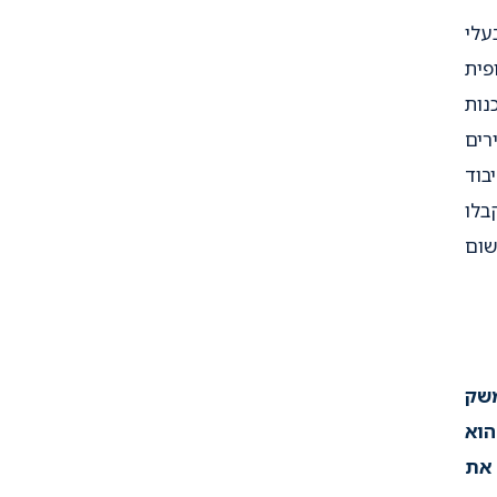
עלי
פית
נות
רים
בוד
בלו
ום
שק
וא
את