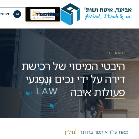
⌄
⌄
⌄
EN
ראשי
אודות
קריירה
מרכז מידע
יצירת קשר
תחומי עיסוק
חיפוש 
AI
מאמרים
היבטי המיסוי של רכישת
דירה על ידי נכים ונפגעי
פעולות איבה
מאת
עו"ד איתמר ברודנר
נדל״ן