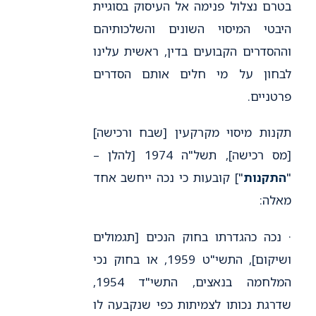
בטרם נצלול פנימה אל העיסוק בסוגיית
היבטי המיסוי השונים והשלכותיהם
וההסדרים הקבועים בדין, ראשית עלינו
לבחון על מי חלים אותם הסדרים
פרטניים.
תקנות מיסוי מקרקעין [שבח ורכישה]
[מס רכישה], תשל"ה 1974 [להלן –
"
התקנות
"] קובעות כי נכה ייחשב אחד
מאלה:
· נכה כהגדרתו בחוק הנכים [תגמולים
ושיקום], התשי"ט 1959, או בחוק נכי
המלחמה בנאצים, התשי"ד 1954,
שדרגת נכותו לצמיתות כפי שנקבעה לו