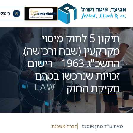
⌄
⌄
⌄
EN
ראשי
אודות
קריירה
מרכז מידע
יצירת קשר
תחומי עיסוק
חיפוש 
AI
מאמרים
תיקון 5 לחוק מיסוי
מקרקעין (שבח ורכישה),
התשכ"ג-1963 - רישום
זכויות שנרכשו בטרם
חקיקת החוק
מאת
עו"ד מתן אוסמו
חברה משכנת