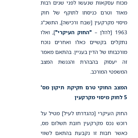
מכוח עסקאות שנעשו לפני שנים רבות
מאוד וטרם כניסתו לתוקף של חוק
מיסוי מקרקעין [שבח ורכישה], התשכ"ג
1963 [להלן –
"החוק העיקרי"
], ואלו
נתקלים בקשיים כאלו ואחרים נוכח
מורכבותו של הדין בעניין. בהתאם מאמר
זה יעסוק בהבהרת והנגשת המצב
המשפטי המורכב.
המצב החוקי טרם חקיקת תיקון מס'
5 לחוק מיסוי מקרקעין
החוק העיקרי [כהגדרתו לעיל] מטיל על
רוכש נכס מקרקעין חובת תשלום מס,
כאשר חבות זו נקבעת בהתאם לשווי